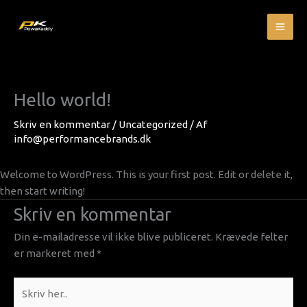
Gå
MA
til
ME
indholdet
Hello world!
Skriv en kommentar
/
Uncategorized
/ Af
info@performancebrands.dk
Welcome to WordPress. This is your first post. Edit or delete it,
then start writing!
Skriv en kommentar
Din e-mailadresse vil ikke blive publiceret.
Krævede felter
er markeret med
*
Skriv
her..