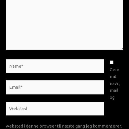
Name*
Gem
mit
navn,
Email*
mail
og
Websted
websted i denne browser til næste gang jeg kommenterer.